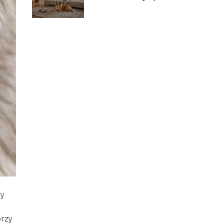
sprawdzą się w
mieszkaniu?
y
rzy