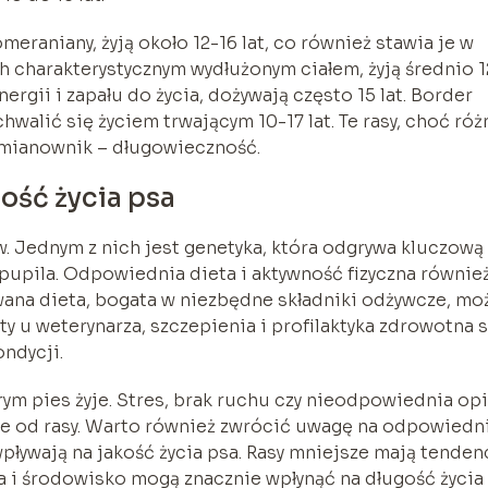
eraniany, żyją około 12-16 lat, co również stawia je w
h charakterystycznym wydłużonym ciałem, żyją średnio 1
energii i zapału do życia, dożywają często 15 lat. Border
walić się życiem trwającym 10-17 lat. Te rasy, choć róż
 mianownik – długowieczność.
ość życia psa
w. Jednym z nich jest genetyka, która odgrywa kluczową
pupila. Odpowiednia dieta i aktywność fizyczna równie
ana dieta, bogata w niezbędne składniki odżywcze, mo
ty u weterynarza, szczepienia i profilaktyka zdrowotna 
ndycji.
m pies żyje. Stres, brak ruchu czy nieodpowiednia op
ie od rasy. Warto również zwrócić uwagę na odpowiedn
wpływają na jakość życia psa. Rasy mniejsze mają tenden
a i środowisko mogą znacznie wpłynąć na długość życia