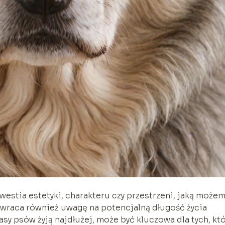
westia estetyki, charakteru czy przestrzeni, jaką możem
 zwraca również uwagę na potencjalną długość życia
sy psów żyją najdłużej, może być kluczowa dla tych, któ