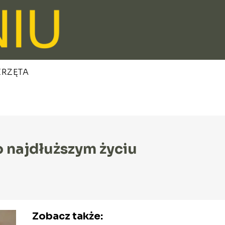
ERZĘTA
o najdłuższym życiu
Zobacz także: