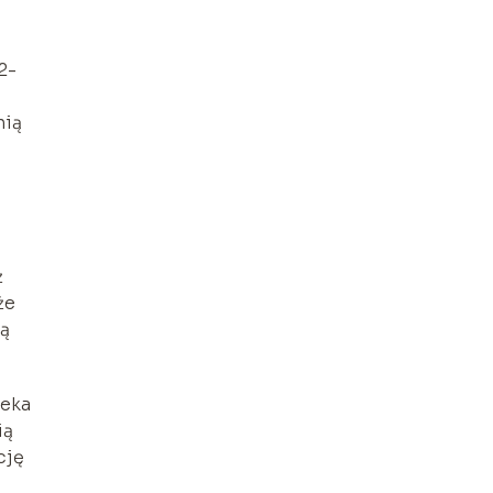
2-
nią
ż
że
są
ieka
ią
cję