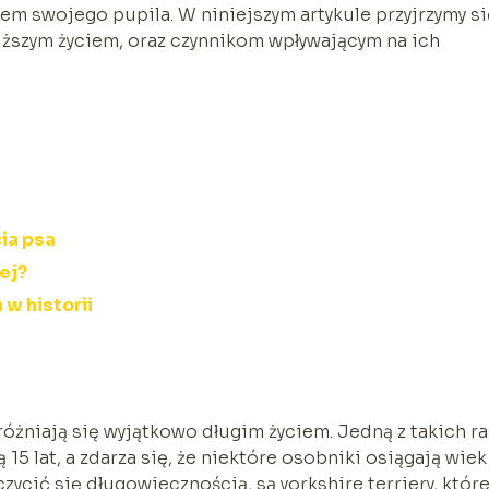
wem swojego pupila. W niniejszym artykule przyjrzymy si
łuższym życiem, oraz czynnikom wpływającym na ich
ia psa
żej?
w historii
różniają się wyjątkowo długim życiem. Jedną z takich ra
15 lat, a zdarza się, że niektóre osobniki osiągają wiek
czycić się długowiecznością, są yorkshire terriery, któr