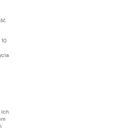
ość
 10
ycia
 Ich
sem
h