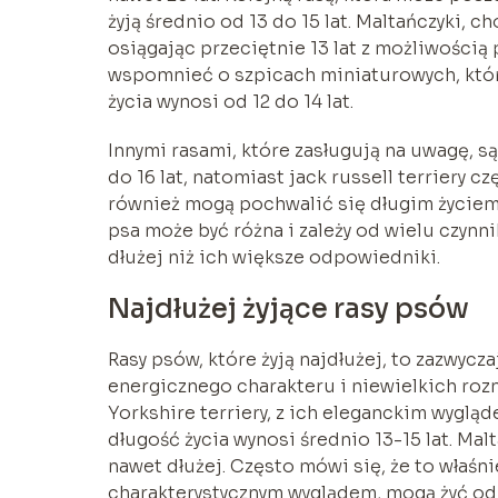
żyją średnio od 13 do 15 lat. Maltańczyki, 
osiągając przeciętnie 13 lat z możliwością 
wspomnieć o szpicach miniaturowych, które 
życia wynosi od 12 do 14 lat.
Innymi rasami, które zasługują na uwagę, są 
do 16 lat, natomiast jack russell terriery cz
również mogą pochwalić się długim życiem, 
psa może być różna i zależy od wielu czynni
dłużej niż ich większe odpowiedniki.
Najdłużej żyjące rasy psów
Rasy psów, które żyją najdłużej, to zazwycz
energicznego charakteru i niewielkich roz
Yorkshire terriery, z ich eleganckim wyglą
długość życia wynosi średnio 13-15 lat. Malt
nawet dłużej. Często mówi się, że to właśni
charakterystycznym wyglądem, mogą żyć od 1