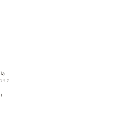
t
lą
ch z
i