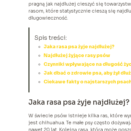
pragną jak najdłużej cieszyć się towarzyst
rasom, które statystycznie cieszą się najd
długowieczność.
Spis treści:
Jaka rasa psa żyje najdłużej?
Najdłużej żyjące rasy psów
Czynniki wpływające na długość życ
Jak dbać o zdrowie psa, aby żył dłu
Ciekawe fakty o najstarszych psach 
Jaka rasa psa żyje najdłużej?
W świecie psów istnieje kilka ras, które wy
jest chihuahua. Te małe psy często dożywają 
nawet 20 lat. Kolejną rasą, która może posz