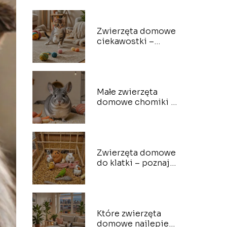
Zwierzęta domowe
ciekawostki –
zagłęb się w ich
świat
Małe zwierzęta
domowe chomiki –
poznaj ich
charakter
Zwierzęta domowe
do klatki – poznaj
wszystkie
Które zwierzęta
domowe najlepiej