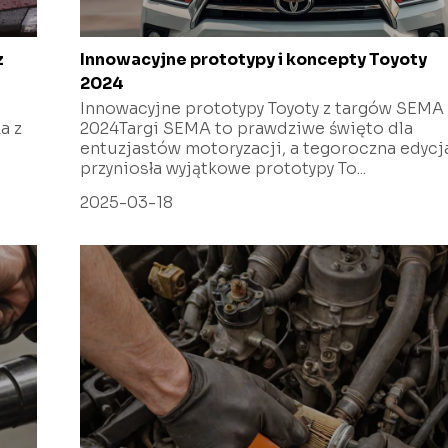
z
Innowacyjne prototypy i koncepty Toyoty
2024
Innowacyjne prototypy Toyoty z targów SEMA
a z
2024Targi SEMA to prawdziwe święto dla
entuzjastów motoryzacji, a tegoroczna edycj
przyniosła wyjątkowe prototypy To...
2025-03-18