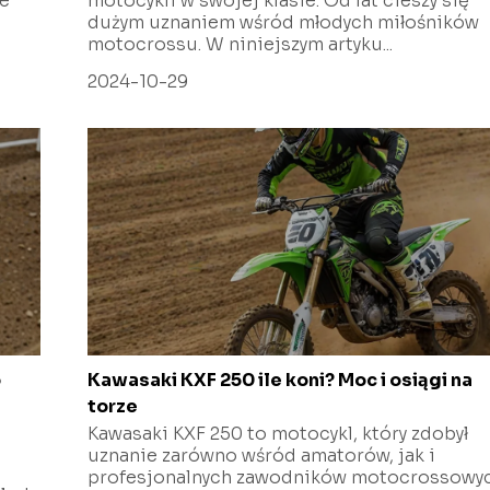
re
motocykli w swojej klasie. Od lat cieszy się
dużym uznaniem wśród młodych miłośników
motocrossu. W niniejszym artyku...
2024-10-29
o
Kawasaki KXF 250 ile koni? Moc i osiągi na
torze
Kawasaki KXF 250 to motocykl, który zdobył
uznanie zarówno wśród amatorów, jak i
profesjonalnych zawodników motocrossowyc