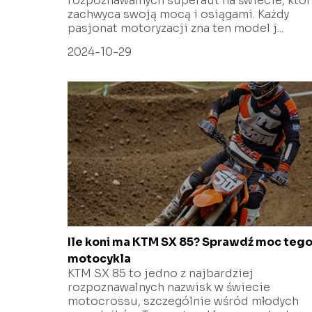
rozpoznawalnych superaut na świecie, któ
zachwyca swoją mocą i osiągami. Każdy
pasjonat motoryzacji zna ten model j...
2024-10-29
Ile koni ma KTM SX 85? Sprawdź moc teg
motocykla
KTM SX 85 to jedno z najbardziej
rozpoznawalnych nazwisk w świecie
motocrossu, szczególnie wśród młodych