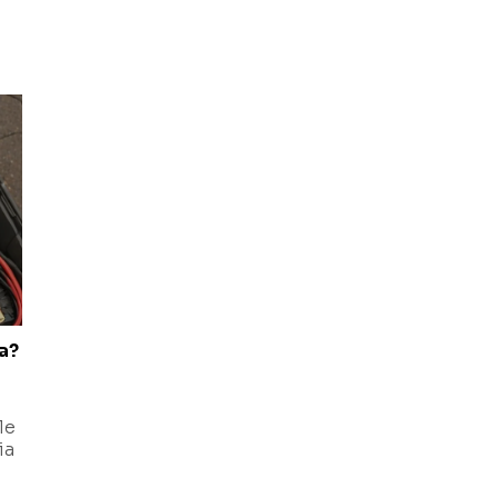
a?
le
ia