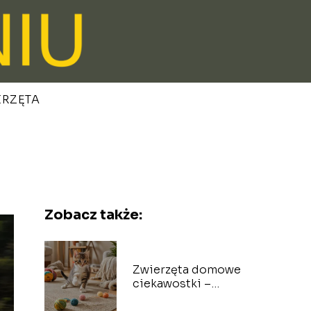
ERZĘTA
Zobacz także:
Zwierzęta domowe
ciekawostki –
zagłęb się w ich