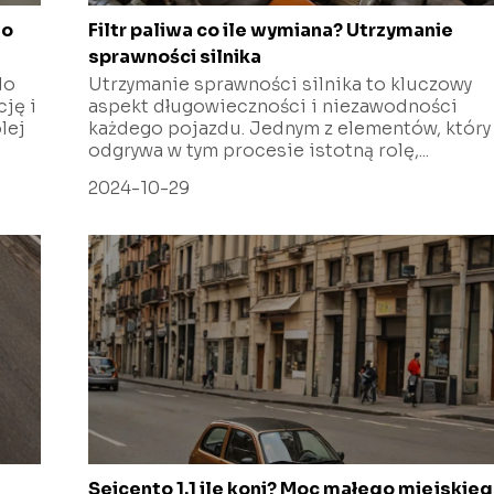
go
Filtr paliwa co ile wymiana? Utrzymanie
sprawności silnika
do
Utrzymanie sprawności silnika to kluczowy
ję i
aspekt długowieczności i niezawodności
lej
każdego pojazdu. Jednym z elementów, który
odgrywa w tym procesie istotną rolę,...
2024-10-29
Seicento 1.1 ile koni? Moc małego miejskie