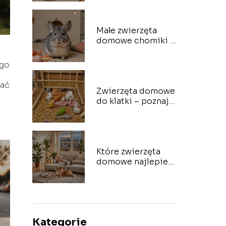
świat
Małe zwierzęta
domowe chomiki –
poznaj ich
charakter
go
wać
Zwierzęta domowe
do klatki – poznaj
wszystkie
Które zwierzęta
domowe najlepiej
sprawdzą się w
mieszkaniu?
Kategorie