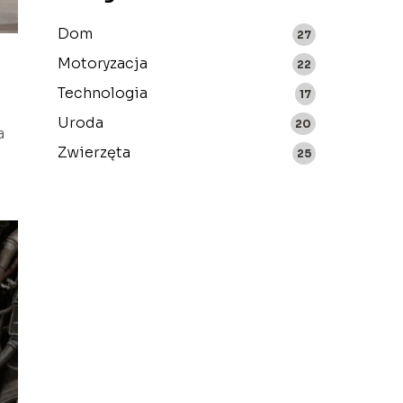
Dom
27
Motoryzacja
22
Technologia
17
Uroda
20
a
Zwierzęta
25