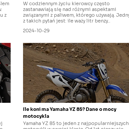
slem
W codziennym życiu kierowcy często
.
zastanawiają się nad różnymi aspektami
u z
związanymi z paliwem, którego używają. Jed
z takich pytań jest: ile waży litr benzy...
2024-10-29
Ile koni ma Yamaha YZ 85? Dane o mocy
motocykla
ej
Yamaha YZ 85 to jeden z najpopularniejszych