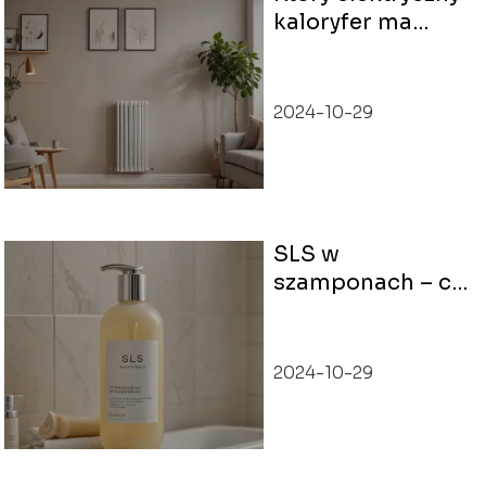
kaloryfer ma
najniższe zużycie
energii? Wybierz
ekonomicznie
2024-10-29
SLS w
szamponach – co
to jest i czy
szkodzi?
2024-10-29