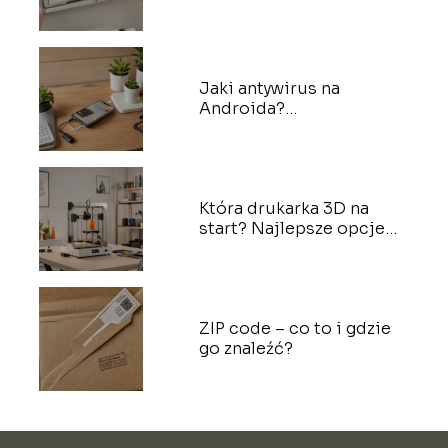
o adresach IP
Jaki antywirus na
Androida?
Bezpieczeństwo mobilne
Która drukarka 3D na
start? Najlepsze opcje
dla nowicjuszy
ZIP code – co to i gdzie
go znaleźć?