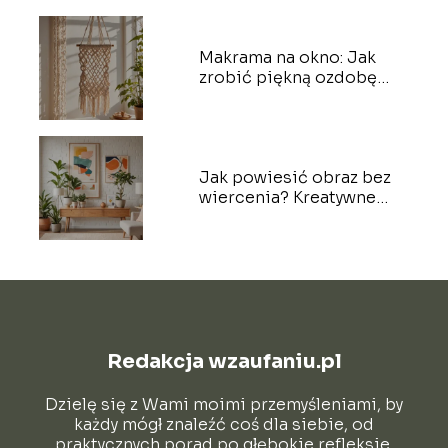
Makrama na okno: Jak
zrobić piękną ozdobę
krok po kroku
Jak powiesić obraz bez
wiercenia? Kreatywne
metody dekoracji
Redakcja wzaufaniu.pl
Dzielę się z Wami moimi przemyśleniami, by
każdy mógł znaleźć coś dla siebie, od
praktycznych porad po głębokie refleksje.