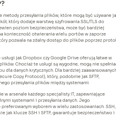
P?
nne metody przesyłania plików, które mogą być używane j
tokół, który dodaje warstwę szyfrowania SSL/TLS do
pewien poziom bezpieczeństwa, może być bardziej
na konieczność otwierania wielu portów w zaporze
który pozwala na zdalny dostęp do plików poprzez proto
usługi jak Dropbox czy Google Drive oferują łatwe w
 plików. Chociaż te usługi są wygodne, mogą nie spełnia
u dla danych krytycznych. Dla bardziej zaawansowanyc
cure Copy Protocol), który, podobnie jak SFTP,
nego przesyłania plików między systemami.
 w arsenale każdego specjalisty IT, zapewniające
nymi systemami i przesyłania danych. Jego
o preferowanym wyborem w wielu zastosowaniach. SSH,
e jak klucze SSH i SFTP, gwarantuje bezpieczeństwo i