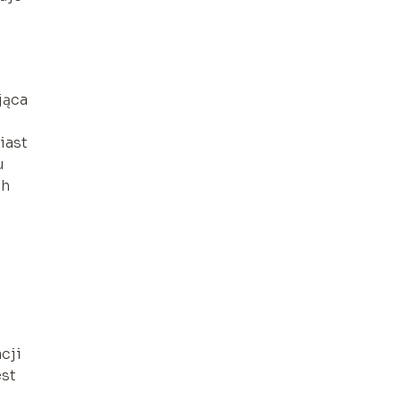
jąca
iast
u
ch
cji
est