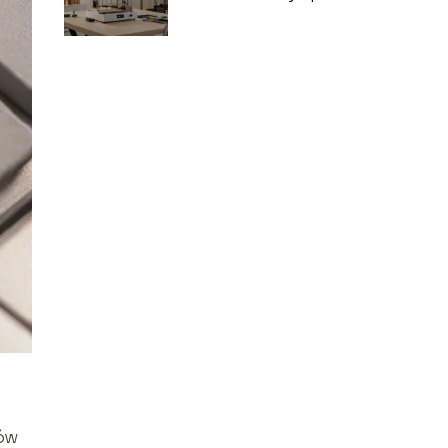
opcje dla
nowicjuszy
rów