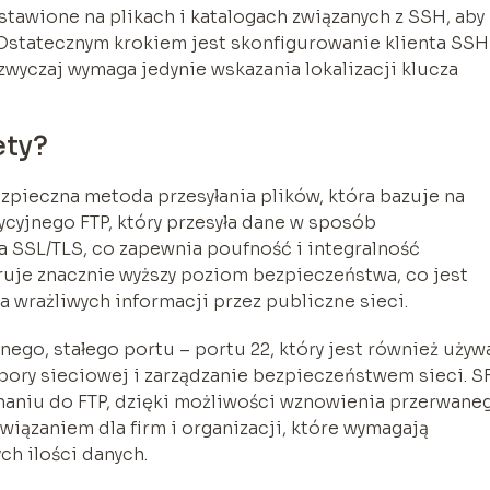
awione na plikach i katalogach związanych z SSH, aby
statecznym krokiem jest skonfigurowanie klienta SSH
zwyczaj wymaga jedynie wskazania lokalizacji klucza
ety?
bezpieczna metoda przesyłania plików, która bazuje na
cyjnego FTP, który przesyła dane w sposób
ia SSL/TLS, co zapewnia poufność i integralność
eruje znacznie wyższy poziom bezpieczeństwa, co jest
a wrażliwych informacji przez publiczne sieci.
nego, stałego portu – portu 22, który jest również używ
apory sieciowej i zarządzanie bezpieczeństwem sieci. S
naniu do FTP, dzięki możliwości wznowienia przerwane
związaniem dla firm i organizacji, które wymagają
ch ilości danych.