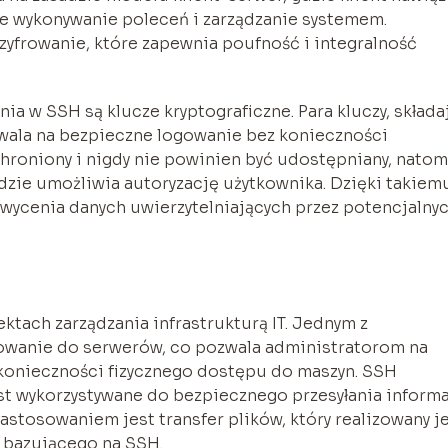
ne wykonywanie poleceń i zarządzanie systemem.
yfrowanie, które zapewnia poufność i integralność
w SSH są klucze kryptograficzne. Para kluczy, składa
zwala na bezpieczne logowanie bez konieczności
chroniony i nigdy nie powinien być udostępniany, natom
 gdzie umożliwia autoryzację użytkownika. Dzięki takiem
wycenia danych uwierzytelniających przez potencjalny
ktach zarządzania infrastrukturą IT. Jednym z
owanie do serwerów, co pozwala administratorom na
konieczności fizycznego dostępu do maszyn. SSH
st wykorzystywane do bezpiecznego przesyłania informa
zastosowaniem jest transfer plików, który realizowany j
 bazującego na SSH.