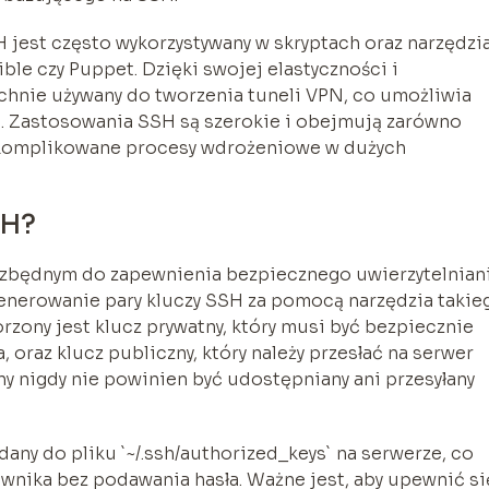
 jest często wykorzystywany w skryptach oraz narzędzi
ible czy Puppet. Dzięki swojej elastyczności i
hnie używany do tworzenia tuneli VPN, co umożliwia
. Zastosowania SSH są szerokie i obejmują zarówno
 skomplikowane procesy wdrożeniowe w dużych
SH?
ezbędnym do zapewnienia bezpiecznego uwierzytelnian
enerowanie pary kluczy SSH za pomocą narzędzia takie
rzony jest klucz prywatny, który musi być bezpiecznie
raz klucz publiczny, który należy przesłać na serwer
ny nigdy nie powinien być udostępniany ani przesyłany
any do pliku `~/.ssh/authorized_keys` na serwerze, co
nika bez podawania hasła. Ważne jest, aby upewnić si