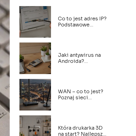
Co to jest adres IP?
Podstawowe
informacje o
adresach IP
Jaki antywirus na
Androida?
Bezpieczeństwo
mobilne
WAN – co to jest?
Poznaj sieci
szerokopasmowe
Która drukarka 3D
na start? Najlepsze