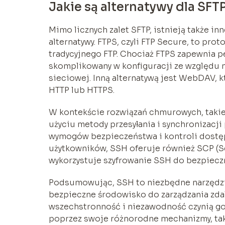
Jakie są alternatywy dla SFT
Mimo licznych zalet SFTP, istnieją także i
alternatywy. FTPS, czyli FTP Secure, to pro
tradycyjnego FTP. Chociaż FTPS zapewnia 
skomplikowany w konfiguracji ze względu 
sieciowej. Inną alternatywą jest WebDAV, 
HTTP lub HTTPS.
W kontekście rozwiązań chmurowych, takie 
użyciu metody przesyłania i synchronizacji
wymogów bezpieczeństwa i kontroli dostęp
użytkowników, SSH oferuje również SCP (Se
wykorzystuje szyfrowanie SSH do bezpiecz
Podsumowując, SSH to niezbędne narzędzie
bezpieczne środowisko do zarządzania zdal
wszechstronność i niezawodność czynią g
poprzez swoje różnorodne mechanizmy, taki