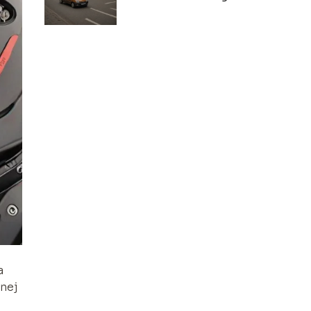
miejskiego auta
a
snej