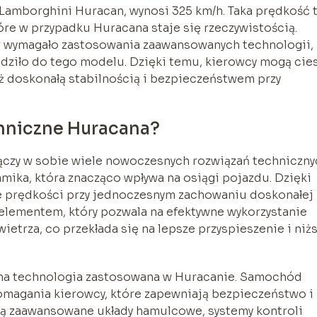
Lamborghini Huracan, wynosi 325 km/h. Taka prędkość 
óre w przypadku Huracana staje się rzeczywistością.
 wymagało zastosowania zaawansowanych technologii,
ziło do tego modelu. Dzięki temu, kierowcy mogą cie
eż doskonałą stabilnością i bezpieczeństwem przy
chniczne Huracana?
ączy w sobie wiele nowoczesnych rozwiązań techniczny
ika, która znacząco wpływa na osiągi pojazdu. Dzięki
ie prędkości przy jednoczesnym zachowaniu doskonałej
elementem, który pozwala na efektywne wykorzystanie
ietrza, co przekłada się na lepsze przyspieszenie i niż
na technologia zastosowana w Huracanie. Samochód
magania kierowcy, które zapewniają bezpieczeństwo i
ją zaawansowane układy hamulcowe, systemy kontroli