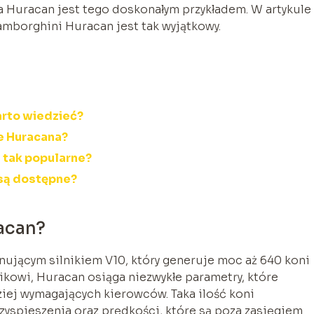
a Huracan jest tego doskonałym przykładem. W artykule
Lamborghini Huracan jest tak wyjątkowy.
arto wiedzieć?
e Huracana?
 tak popularne?
 są dostępne?
acan?
ującym silnikiem V10, który generuje moc aż 640 koni
ikowi, Huracan osiąga niezwykłe parametry, które
ziej wymagających kierowców. Taka ilość koni
yspieszenia oraz prędkości, które są poza zasięgiem