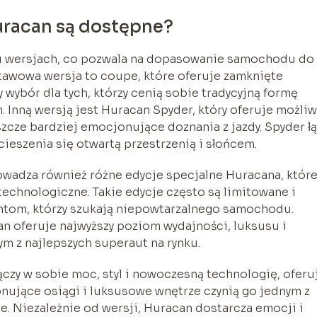
uracan są dostępne?
ku wersjach, co pozwala na dopasowanie samochodu do
tawowa wersja to coupe, które oferuje zamknięte
y wybór dla tych, którzy cenią sobie tradycyjną formę
nną wersją jest Huracan Spyder, który oferuje możli
zcze bardziej emocjonujące doznania z jazdy. Spyder ł
ieszenia się otwartą przestrzenią i słońcem.
wadza również różne edycje specjalne Huracana, któr
 technologiczne. Takie edycje często są limitowane i
ntom, którzy szukają niepowtarzalnego samochodu.
an oferuje najwyższy poziom wydajności, luksusu i
m z najlepszych superaut na rynku.
czy w sobie moc, styl i nowoczesną technologię, oferu
nujące osiągi i luksusowe wnętrze czynią go jednym z
e. Niezależnie od wersji, Huracan dostarcza emocji i