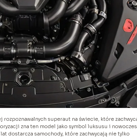
j rozpoznawalnych superaut na świecie, które zachwyc
oryzacji zna ten model jako symbol luksusu i nowocze
lat dostarcza samochody, które zachwycają nie tylko