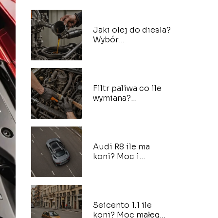
Jaki olej do diesla?
Wybór
odpowiedniego
oleju silnikowego
Filtr paliwa co ile
wymiana?
Utrzymanie
sprawności silnika
Audi R8 ile ma
koni? Moc i
przyspieszenie
sportowego Audi
Seicento 1.1 ile
koni? Moc małego