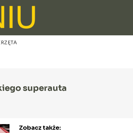
ERZĘTA
kiego superauta
Zobacz także: