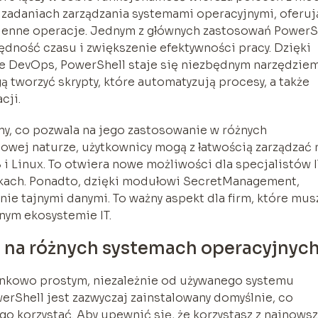
 zadaniach zarządzania systemami operacyjnymi, oferuj
zienne operacje. Jednym z głównych zastosowań PowerS
ędność czasu i zwiększenie efektywności pracy. Dzięki
ure DevOps, PowerShell staje się niezbędnym narzędzie
 tworzyć skrypty, które automatyzują procesy, a także
cji.
ny, co pozwala na jego zastosowanie w różnych
owej naturze, użytkownicy mogą z łatwością zarządzać 
 Linux. To otwiera nowe możliwości dla specjalistów I
skach. Ponadto, dzięki modułowi SecretManagement,
ie tajnymi danymi. To ważny aspekt dla firm, które mus
nym ekosystemie IT.
l na różnych systemach operacyjnyc
unkowo prostym, niezależnie od używanego systemu
rShell jest zazwyczaj zainstalowany domyślnie, co
go korzystać. Aby upewnić się, że korzystasz z najnowsz