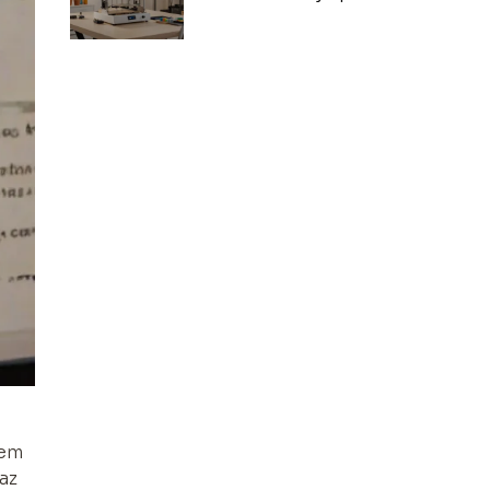
opcje dla
nowicjuszy
iem
az