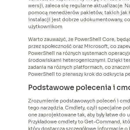
wersji, zaleca się regularne aktualizacje.
pomocą menedżerów pakietów, takich jak 
instalacji jest dobrze udokumentowany, c
użytkownikom.
Warto zauważyć, że PowerShell Core, będą
przez społeczność oraz Microsoft, co zape
PowerShell na różnych systemach operacyjny
środowiskami heterogenicznymi. Dzięki te
zadania na różnych platformach, co znaczni
PowerShell to pierwszy krok do odkrycia pe
Podstawowe polecenia i cmdl
Zrozumienie podstawowych poleceń i cmdl
tego narzędzia. Cmdlety, czyli specjalne po
one zaprojektowane tak, aby były łatwe do uż
Przykładowe cmdlety to Get-Command, któr
który dostarcza szczegółowe informacje o