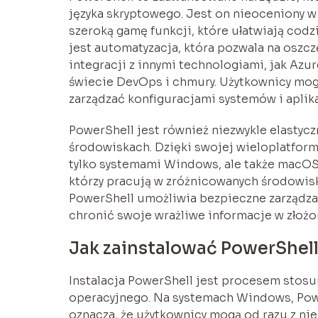
języka skryptowego. Jest on nieoceniony w
szeroką gamę funkcji, które ułatwiają cod
jest automatyzacja, która pozwala na oszcz
integracji z innymi technologiami, jak Az
świecie DevOps i chmury. Użytkownicy mogą
zarządzać konfiguracjami systemów i aplika
PowerShell jest również niezwykle elastycz
środowiskach. Dzięki swojej wieloplatform
tylko systemami Windows, ale także macOS i
którzy pracują w zróżnicowanych środowi
PowerShell umożliwia bezpieczne zarządzan
chronić swoje wrażliwe informacje w złożo
Jak zainstalować PowerShel
Instalacja PowerShell jest procesem stos
operacyjnego. Na systemach Windows, Powe
oznacza, że użytkownicy mogą od razu z nie