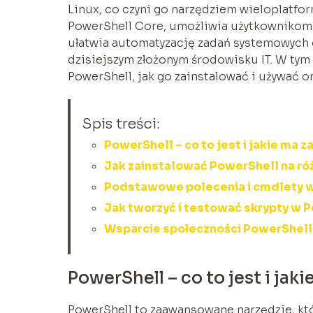
Linux, co czyni go narzędziem wieloplatf
PowerShell Core, umożliwia użytkownikom 
ułatwia automatyzację zadań systemowych o
dzisiejszym złożonym środowisku IT. W tym 
PowerShell, jak go zainstalować i używać 
Spis treści:
PowerShell – co to jest i jakie ma 
Jak zainstalować PowerShell na r
Podstawowe polecenia i cmdlety w
Jak tworzyć i testować skrypty w P
Wsparcie społeczności PowerShell
PowerShell – co to jest i ja
PowerShell to zaawansowane narzędzie, któ