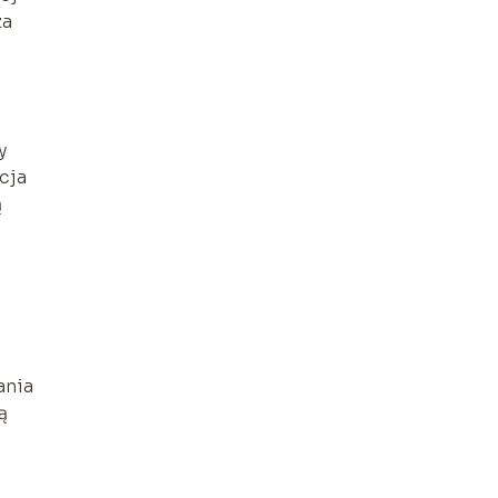
za
y
cja
ą
ania
ą