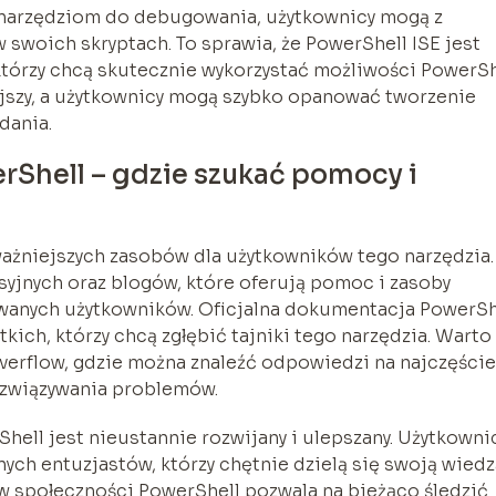
narzędziom do debugowania, użytkownicy mogą z
w swoich skryptach. To sprawia, że PowerShell ISE jest
tórzy chcą skutecznie wykorzystać możliwości PowerSh
iejszy, a użytkownicy mogą szybko opanować tworzenie
dania.
Shell – gdzie szukać pomocy i
ważniejszych zasobów dla użytkowników tego narzędzia.
syjnych oraz blogów, które oferują pomoc i zasoby
wanych użytkowników. Oficjalna dokumentacja PowerSh
kich, którzy chcą zgłębić tajniki tego narzędzia. Warto
verflow, gdzie można znaleźć odpowiedzi na najczęście
ozwiązywania problemów.
hell jest nieustannie rozwijany i ulepszany. Użytkowni
ych entuzjastów, którzy chętnie dzielą się swoją wiedz
 społeczności PowerShell pozwala na bieżąco śledzić