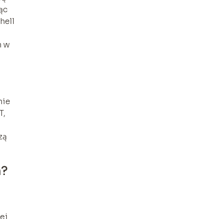
ąc
hell
m w
nie
T,
zą
h?
ej