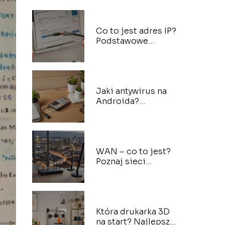
Co to jest adres IP?
Podstawowe
informacje o
adresach IP
Jaki antywirus na
Androida?
Bezpieczeństwo
mobilne
WAN – co to jest?
Poznaj sieci
szerokopasmowe
Która drukarka 3D
na start? Najlepsze