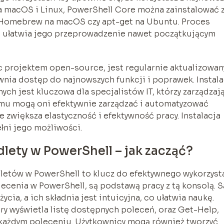
 Na macOS i Linux, PowerShell Core można zainstalować 
Homebrew na macOS czy apt-get na Ubuntu. Proces
o ułatwia jego przeprowadzenie nawet początkującym
c projektem open-source, jest regularnie aktualizowan
wnia dostęp do najnowszych funkcji i poprawek. Instala
ch jest kluczowa dla specjalistów IT, którzy zarządzaj
mu mogą oni efektywnie zarządzać i automatyzować
e zwiększa elastyczność i efektywność pracy. Instalacja
łni jego możliwości.
ety w PowerShell – jak zacząć?
etów w PowerShell to klucz do efektywnego wykorzyst
lecenia w PowerShell, są podstawą pracy z tą konsolą. S
ycia, a ich składnia jest intuicyjna, co ułatwia naukę.
y wyświetla listę dostępnych poleceń, oraz Get-Help,
 każdym poleceniu. Użytkownicy mogą również tworzyć