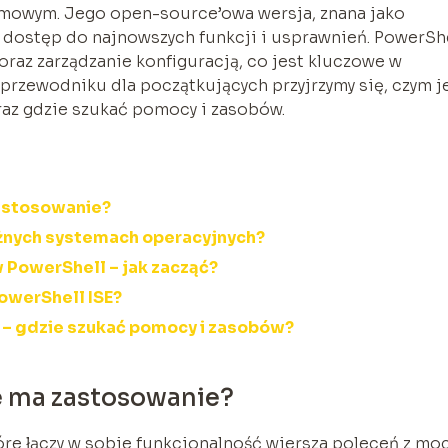
ormowym. Jego open-source’owa wersja, znana jako
dostęp do najnowszych funkcji i usprawnień. PowerSh
raz zarządzanie konfiguracją, co jest kluczowe w
przewodniku dla początkujących przyjrzymy się, czym j
oraz gdzie szukać pomocy i zasobów.
zastosowanie?
óżnych systemach operacyjnych?
 PowerShell – jak zacząć?
owerShell ISE?
 – gdzie szukać pomocy i zasobów?
kie ma zastosowanie?
re łączy w sobie funkcjonalność wiersza poleceń z mo