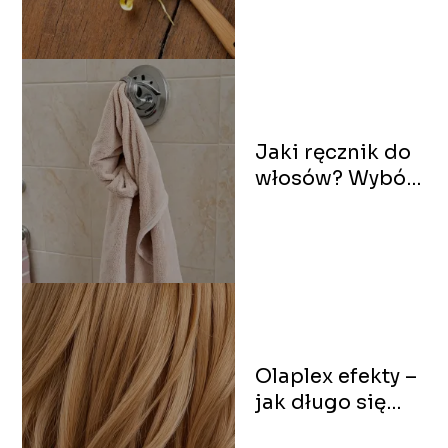
rozwiązania
Jaki ręcznik do
włosów? Wybór
dla zdrowych
kosmyków
Olaplex efekty –
jak długo się
utrzymują?