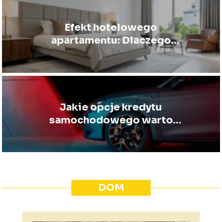
Efekt hotelowego
apartamentu: Dlaczego
wykładziny do sypialni typu
„Saxony” są warte swojej ceny?
Jakie opcje kredytu
samochodowego warto
rozważyć przy zakupie auta?
DOM