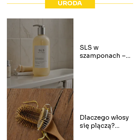
URODA
SLS w
szamponach –
co to jest i czy
szkodzi?
Dlaczego włosy
się plączą?
Przyczyny i