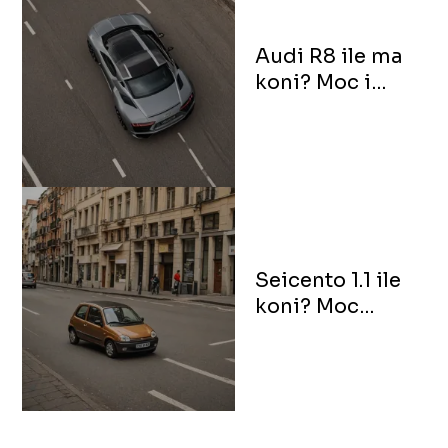
Audi R8 ile ma
koni? Moc i
przyspieszenie
sportowego
Audi
Seicento 1.1 ile
koni? Moc
małego
miejskiego auta