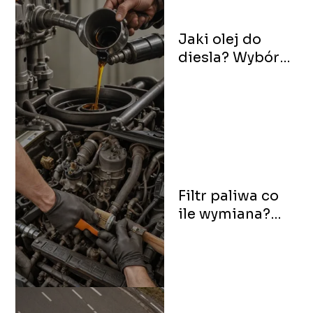
Jaki olej do
diesla? Wybór
odpowiedniego
oleju
silnikowego
Filtr paliwa co
ile wymiana?
Utrzymanie
sprawności
silnika