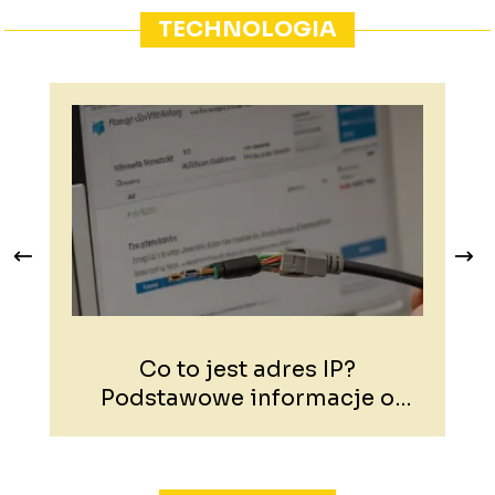
TECHNOLOGIA
Co to jest adres IP?
J
Podstawowe informacje o
adresach IP