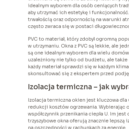
idealnym wyborem dla osób ceniących tradyc
aby utrzymać ich estetykę i funkcjonalność
trwałością oraz odpornością na warunki atm
często zwraca się w postaci długowiecznoś
PVC to materiał, który zdobył ogromną pop
w utrzymaniu. Okna z PVC są lekkie, ale je
są one idealnym wyborem dla wielu domów.
uzależniony nie tylko od budżetu, ale tak
każdy materiał sprawdzi się w każdym klima
skonsultować się z ekspertem przed podję
Izolacja termiczna – jak wy
Izolacja termiczna okien jest kluczowa d
redukcji kosztów ogrzewania. Wybierając ok
współczynnik przenikania ciepła U. Im jest 
trzyszybowe okna oferują znacznie lepszą i
na oszczędności w rachunkach za energię.