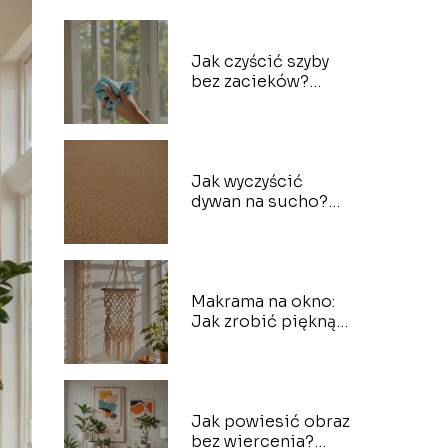
Jak czyścić szyby
bez zacieków?
Wypróbowane
metody domowe
Jak wyczyścić
dywan na sucho?
Metody bez użycia
wody
Makrama na okno:
Jak zrobić piękną
ozdobę krok po
kroku
Jak powiesić obraz
bez wiercenia?