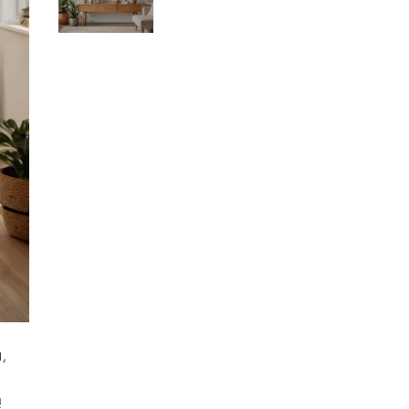
Kreatywne metody
dekoracji
,
ą