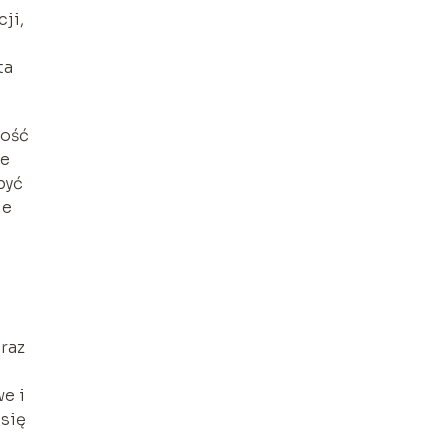
ji,
ta
wość
że
być
ie
raz
we i
 się