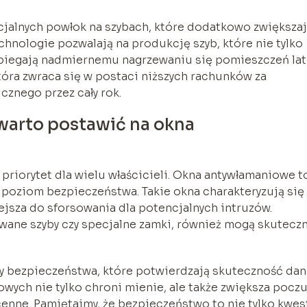
jalnych powłok na szybach, które dodatkowo zwiększa
hnologie pozwalają na produkcję szyb, które nie tylko
pobiegają nadmiernemu nagrzewaniu się pomieszczeń la
óra zwraca się w postaci niższych rachunków za
znego przez cały rok.
warto postawić na okna
iorytet dla wielu właścicieli. Okna antywłamaniowe t
 poziom bezpieczeństwa. Takie okna charakteryzują się
ejsza do sforsowania dla potencjalnych intruzów.
wane szyby czy specjalne zamki, również mogą skutecz
ty bezpieczeństwa, które potwierdzają skuteczność da
wych nie tylko chroni mienie, ale także zwiększa pocz
nne. Pamiętajmy, że bezpieczeństwo to nie tylko kwes