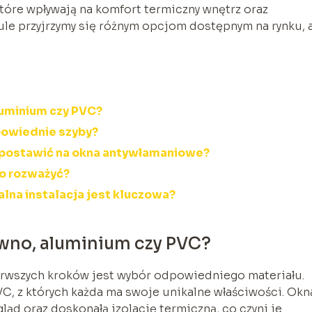
óre wpływają na komfort termiczny wnętrz oraz
le przyjrzymy się różnym opcjom dostępnym na rynku, 
luminium czy PVC?
dpowiednie szyby?
 postawić na okna antywłamaniowe?
to rozważyć?
lna instalacja jest kluczowa?
ewno, aluminium czy PVC?
ierwszych kroków jest wybór odpowiedniego materiału.
C, z których każda ma swoje unikalne właściwości. Okn
ląd oraz doskonałą izolację termiczną, co czyni je