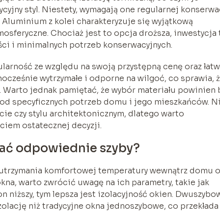
yjny styl. Niestety, wymagają one regularnej konserwac
. Aluminium z kolei charakteryzuje się wyjątkową
osferyczne. Chociaż jest to opcja droższa, inwestycja 
ci i minimalnych potrzeb konserwacyjnych.
ularność ze względu na swoją przystępną cenę oraz łat
dnocześnie wytrzymałe i odporne na wilgoć, co sprawia, 
 Warto jednak pamiętać, że wybór materiału powinien 
że od specyficznych potrzeb domu i jego mieszkańców. N
cie czy stylu architektonicznym, dlatego warto
ciem ostatecznej decyzji.
brać odpowiednie szyby?
la utrzymania komfortowej temperatury wewnątrz domu o
na, warto zwrócić uwagę na ich parametry, takie jak
on niższy, tym lepsza jest izolacyjność okien. Dwuszybo
zolację niż tradycyjne okna jednoszybowe, co przekłada